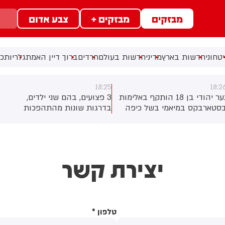
מבזקים
מבזקים +
צבע אדום
טחוני
חדשות בארץ
מדיני
חדשות בעולם
חרדים
ברוך דיין האמת
גלריות
כל
18:25
18:2
נער יהודי בן 18 הותקף באלימות
3 פצועים, בהם שני ילדים,
סטארבקס במיאמי בשל כיפה
בדרגות שונות מהתהפכות
לבש. צ'יבון חואניטה פאלמר
טרקטורון סמוך לחוף הצפוני
(43) התנפלה עליו ללא התגרות,
באשדוד. צוותי מד"א העניקו להם
יכתה אותו בטלפון סלולרי
טיפול רפואי בזירה
ניסתה לפגוע בו עם כיסא ברזל
יצירת קשר
וך צעקות שטנה. עוברי אורח
ילצו את הנער שמצא מקלט
שירותים, ופאלמר נעצרה על ידי
משטרה המקומית.
טלפון
*