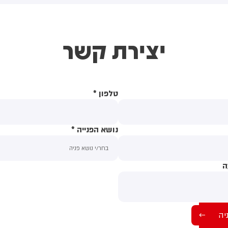
(43) התנפלה עליו ללא התגרות,
באשדוד. צוותי מד"א העניקו להם
יכתה אותו בטלפון סלולרי
טיפול רפואי בזירה
ניסתה לפגוע בו עם כיסא ברזל
יצירת קשר
וך צעקות שטנה. עוברי אורח
ילצו את הנער שמצא מקלט
שירותים, ופאלמר נעצרה על ידי
משטרה המקומית.
טלפון
*
נושא הפנייה
*
ה
תוכן ההודעה