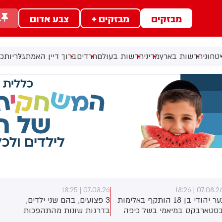
מבזקים
מבזקים +
צבע אדום
ב
טחוני
חדשות בארץ
מדיני
חדשות בעולם
חרדים
ברוך דיין האמת
גלריות
כל
07.08.26 | 18:25
07.08.26 | 18:2
נער יהודי בן 18 הותקף באלימות
3 פצועים, בהם שני ילדים,
סטארבקס במיאמי בשל כיפה
בדרגות שונות מהתהפכות
לבש. צ'יבון חואניטה פאלמר
טרקטורון סמוך לחוף הצפוני