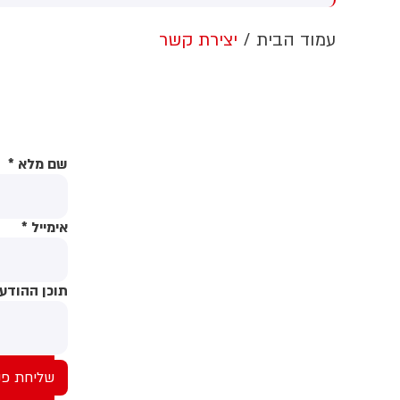
ערבות זרה
הלבן ללא אישור קונגרס, בית
המשפט צפוי לדרוש את עצירת
ה
עמוד הבית
יצירת קשר
העבודות. לממשל תינתן אפשרות
ו
לערער על ההחלטה
ת
ח
ב
ה
שם מלא
*
אימייל
*
תוכן ההודע