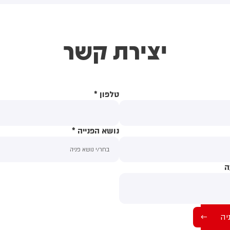
ותקפו על ידי טילים וכטב"מים
בגרון. הם מתמודדים עם
זמן מעבר בהורמוז, שלושה
אינפלציית מזון של 150%–180%,
הם במהלך השבוע
ואינם מסוגלים לשלם לחיילים. אני
יצירת קשר
חושב שבקרוב מאוד, אולי אפילו
היום או מחר, נראה הסכם,
הפסקת אש ל 30 עד 60 ימים,
ומצר הורמוז ייפתח. מחירי
האנרגיה צפויים לרדת.
טלפון
*
נושא הפנייה
*
ה
תוכן ההודעה