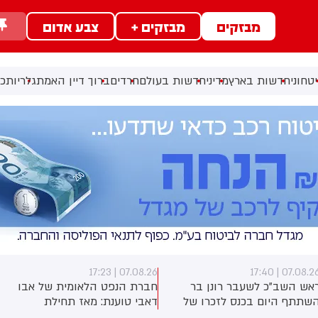
מבזקים
מבזקים +
צבע אדום
טחוני
חדשות בארץ
מדיני
חדשות בעולם
חרדים
ברוך דיין האמת
גלריות
כל
07.08.26 | 17:22
07.08.26 | 17:2
ברת הנפט הלאומית של אבו
אבו עלי אקספרס: שר האוצר
אבי טוענת: מאז תחילת
האמריקאי סקוט בסנט, על הסכם
המלחמה - 15 מכלי השיט
עם איראן: אנחנו מחזיקים אותם