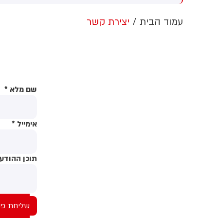
קום וחילצו אותו ללא פגע
גולדברג פולין ז"ל שהתקיים
ה
הבוקר בשכונת בקעה בירושלים
ב
עמוד הבית
יצירת קשר
מ
שם מלא
*
אימייל
*
תוכן ההודע