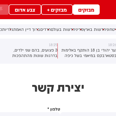
מבזקים
מבזקים +
צבע אדום
טחוני
חדשות בארץ
מדיני
חדשות בעולם
חרדים
ברוך דיין האמת
גלריות
כל
18:25
18:2
נער יהודי בן 18 הותקף באלימות
3 פצועים, בהם שני ילדים,
סטארבקס במיאמי בשל כיפה
בדרגות שונות מהתהפכות
לבש. צ'יבון חואניטה פאלמר
טרקטורון סמוך לחוף הצפוני
(43) התנפלה עליו ללא התגרות,
באשדוד. צוותי מד"א העניקו להם
יכתה אותו בטלפון סלולרי
טיפול רפואי בזירה
ניסתה לפגוע בו עם כיסא ברזל
יצירת קשר
וך צעקות שטנה. עוברי אורח
ילצו את הנער שמצא מקלט
שירותים, ופאלמר נעצרה על ידי
משטרה המקומית.
טלפון
*