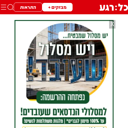
מבזקים +
התראות
X