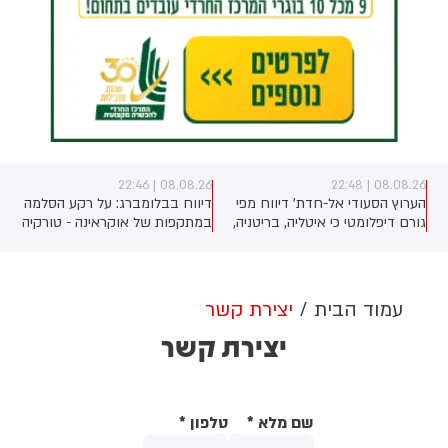
08.08.26 | 22:46
08.08.26 | 22:48
הערוץ הסעודי אל-חדת' דיווח מפי
דיווח בבלומברג: על רקע הסלמה
גורם דיפלומטי כי איטליה, בריטניה,
במתקפות של אוקראינה - טורקיה
שוויץ ואינדונזיה עשויות להשתתף
החלה להגביל את אישורי השיט של
ב"מנגנון" שמאמת שהשטחים
ספינות רוסיות בים השחור
בדרום לבנון נקיים מנשק של
חיזבאללה. לפי אותו גורם
עמוד הבית
יצירת קשר
דיפלומטי, ישנה הצעה לגבי רשימה
יצירת קשר
של מדינות שכבר הסכימו להשתתף
במנגנון, אך טרם הושגה הסכמה
(בין ישראל לבין לבנון בסוגיה)
שם מלא
*
טלפון
*