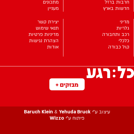
חרבות ברזל
מתכונים
חדשות בארץ
מעניין
מדיני
יצירת קשר
גלריות
תנאי שימוש
רכב ותחבורה
מדיניות פרטיות
כלכלי
הצהרת נגישות
קול כבודה
אודות
מבזקים +
עיצוב ע”י
Yehuda Bruck
&
Baruch Klein
פיתוח ע”י
Wizzo