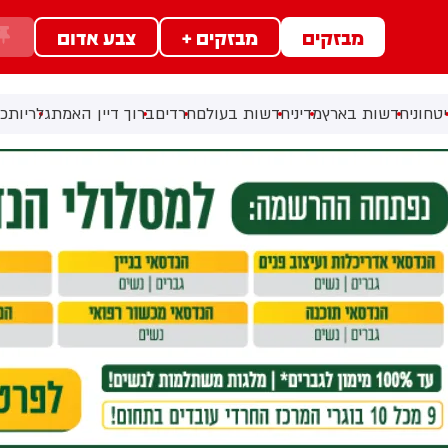
מבזקים
מבזקים +
צבע אדום
טחוני
חדשות בארץ
מדיני
חדשות בעולם
חרדים
ברוך דיין האמת
גלריות
כל