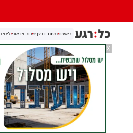
ראשי
חדשות ברצף
מדור וידאו
פוליטי
בי
X