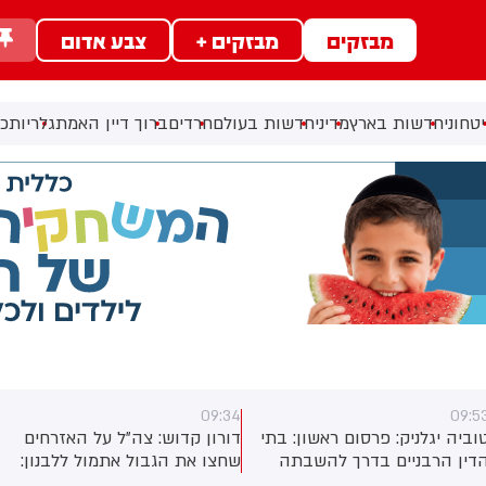
מבזקים
מבזקים +
צבע אדום
טחוני
חדשות בארץ
מדיני
חדשות בעולם
חרדים
ברוך דיין האמת
גלריות
כל
09:18
09:3
ורון קדוש: צה״ל על האזרחים
דובר צה"ל: בהמשך להפעלת
חצו את הגבול אתמול ללבנון:
ההתרעות ביישומון פיקוד העורף
הם גרמו נזק לגדר הגבול -
על חשש לחדירת מחבלים