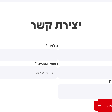
גנים בתוקף את האירוע, גורמי
ביישובים תל ציון וכוכב יעקב
כיפת החוק נדרשים למצות
שבחטיבת בנימין, עולה כי מדובר
יתם את הדין״.
בשני רכבים ישראליים חשודים
יצירת קשר
שנכנסו ליישוב כוכב יעקב.
החשודים מעוכבים בנקודה. אין
חשש לאירוע ביטחוני.
טלפון
*
נושא הפנייה
*
ה
תוכן ההודעה