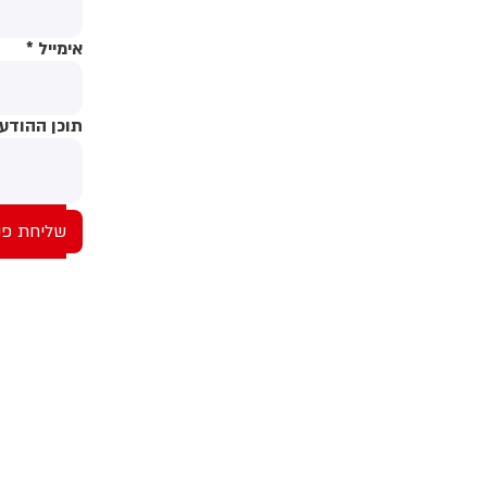
ה
ל
אימייל
*
ה
ה
ב
תוכן ההודע
ש
ה
ה
ה
ה
ס
ה