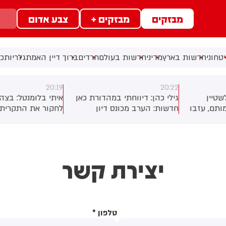
מבזקים
מבזקים +
צבע אדום
טחוני
חדשות בארץ
מדיני
חדשות בעולם
חרדים
ברוך דיין האמת
גלריות
כל
20:19
20:2
ילי כהן: דיווחתי במהדורת כאן
איתי בלומנטל: בצה"ל ממשיכים
חדשות: הערב מכונס דיון
לחקור את התקרית אתמול
קבינט המדיני ביטחוני, אליו
בלבנון שבה נפלו שני לוחמים
מגיעים השרים טעונים למדי. חלק
מגדוד 28 בחטיבה 55, ובניגוד
שרי הקבינט דורשים בדיון
להצהרות אתמול, לפיהן
גובה חריפה יותר בלבנון
חיזבאללה הפר את הפסקת
יצירת קשר
מותחים ביקורת על ההתנהלות.
האש, בהודעה שסכמה את
ם עזה וההסכם של מועצת
התקיפות אתמול בלבנון לא נאמר
שלום צפוי לעלות לדיון. השר
שהיתה הפרה – בצה"ל מעריכים
מוטריץ מבקש להצביע מחדש
שהמבנה בכפר מג'דל זון מולכד
ל ההסכם שאושר. השר בן גביר
עוד לפני הפסקת האש בלבנון.
טלפון
*
ורש להעביר לאישור הכנסת את
עדיין לא ברור מדוע הלוחמים
ההסכם. במקביל, שיחות המו"מ
נכנסו למבנה לפני שנסרק. בצה"ל