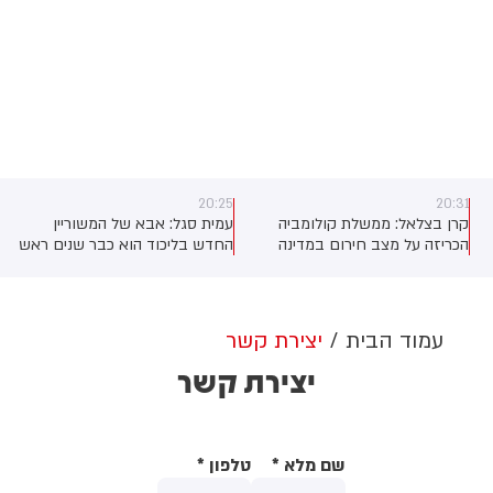
20:25
20:31
קרן בצלאל: ממשלת קולומביה
עמית סגל: אבא של המשוריין
ם
הכריזה על מצב חירום במדינה
החדש בליכוד הוא כבר שנים ראש
בעקבות רעש האדמה
הועדה המסדרת של ישראל ביתנו
מעניין מה פרט המידע הזה יעשה
לשריון של הבן ולתפקיד של האב
עמוד הבית
יצירת קשר
יצירת קשר
שם מלא
*
טלפון
*