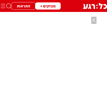
מבזקים +
התראות
X