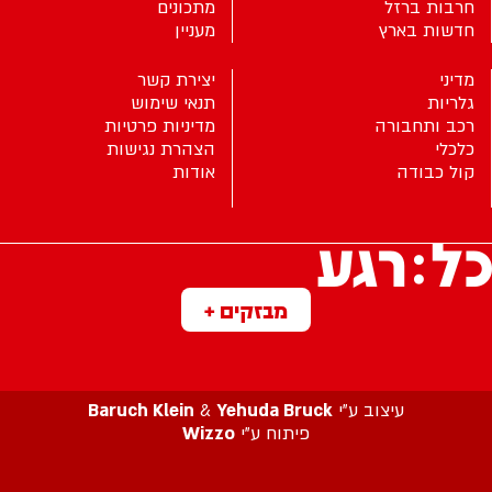
חרבות ברזל
מתכונים
חדשות בארץ
מעניין
מדיני
יצירת קשר
גלריות
תנאי שימוש
רכב ותחבורה
מדיניות פרטיות
כלכלי
הצהרת נגישות
קול כבודה
אודות
מבזקים +
עיצוב ע”י
Yehuda Bruck
&
Baruch Klein
פיתוח ע”י
Wizzo