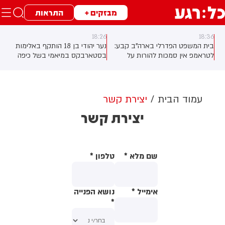
מבזקים +
התראות
18:26
18:36
בית המשפט הפדרלי בארה"ב קבע:
נער יהודי בן 18 הותקף באלימות
לטראמפ אין סמכות להורות על
בסטארבקס במיאמי בשל כיפה
בניית אולם הנשפים בבית הלבן
שלבש. צ'יבון חואניטה פאלמר (43)
ללא אישור קונגרס, בית המשפט
התנפלה עליו ללא התגרות, היכתה
צפוי לדרוש את עצירת העבודות.
אותו בטלפון סלולרי וניסתה לפגוע
לממשל תינתן אפשרות לערער על
בו עם כיסא ברזל תוך צעקות
עמוד הבית
יצירת קשר
ההחלטה
שטנה. עוברי אורח חילצו את הנער
יצירת קשר
שמצא מקלט בשירותים, ופאלמר
נעצרה על ידי המשטרה המקומית.
שם מלא
*
טלפון
*
אימייל
*
נושא הפנייה
*