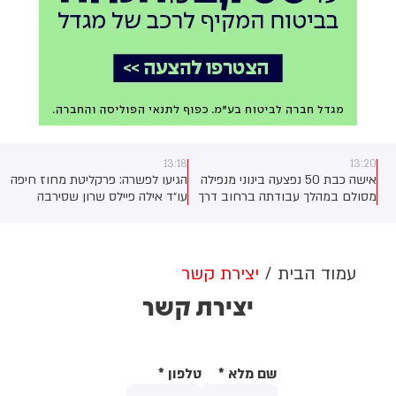
13:18
13:20
אישה כבת 50 נפצעה בינוני מנפילה
הגיעו לפשרה: פרקליטת מחוז חיפה
מסולם במהלך עבודתה ברחוב דרך
עו״ד אילה פיילס שרון שסירבה
הרכבת באשדוד. צוותי מד"א
לפרוש עד כה - תפרוש אחרי
העניקו לה טיפול רפואי ופינו אותה
שכיהנה 8 שנים בתפקיד ותקבל 1.1
לבית החולים אסותא בעיר עם
מיליון שקלים. (גרינצייג)
חבלה רב-מערכתית
עמוד הבית
יצירת קשר
יצירת קשר
שם מלא
*
טלפון
*