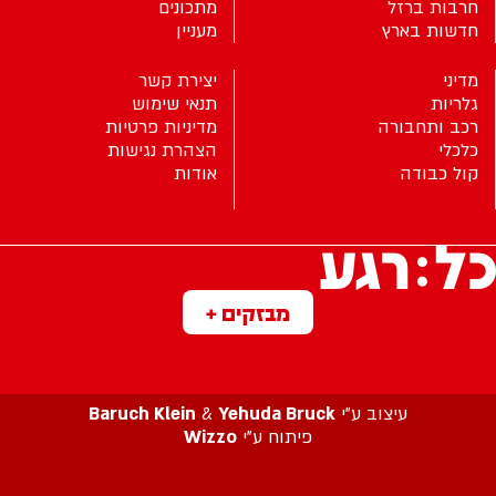
חרבות ברזל
מתכונים
חדשות בארץ
מעניין
מדיני
יצירת קשר
גלריות
תנאי שימוש
רכב ותחבורה
מדיניות פרטיות
כלכלי
הצהרת נגישות
קול כבודה
אודות
מבזקים +
עיצוב ע”י
Yehuda Bruck
&
Baruch Klein
פיתוח ע”י
Wizzo