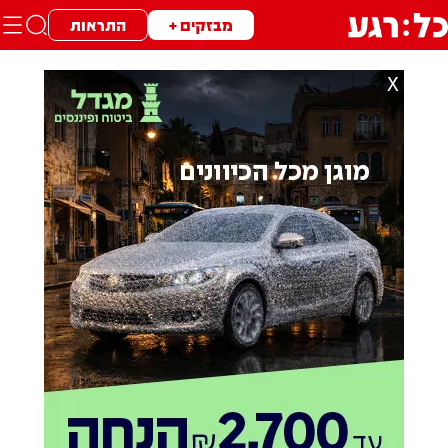
מבזקים +
התראות
X