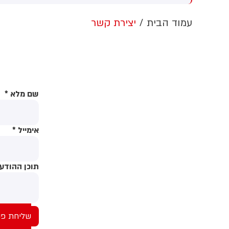
ותי מד"א העניקו לה טיפול
אחרי שכיהנה 8 שנים בתפקיד
ח
ואי ופינו אותה לבית החולים
ותקבל 1.1 מיליון שקלים.
ל
עמוד הבית
יצירת קשר
ותא בעיר עם חבלה
(גרינצייג)
ל
-מערכתית
נ
שם מלא
*
אימייל
*
תוכן ההודע