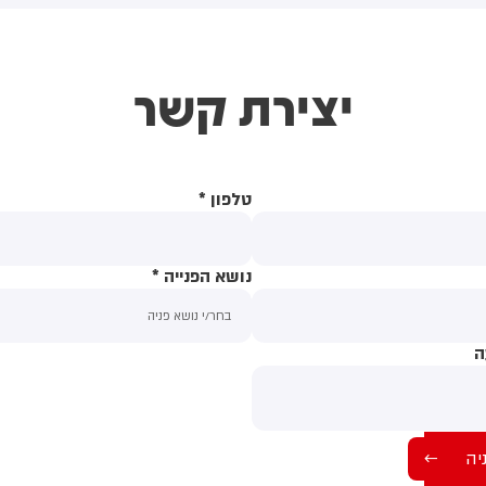
יפה. איגוד ערים מפרץ חיפה
סלמאן, נשיא טורקיה, רג'פ טאיפ
הגנת הסביבה דורש מבז"ן
ארדואן וראש ממשלת פקיסטן,
אתר את מקור הפליטות ולספק
שהבז שריף
יצירת קשר
תונים נוספים.
טלפון
*
נושא הפנייה
*
ה
תוכן ההודעה