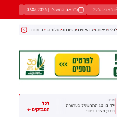
באר שבע
32°c
כ"ד אב התשפ"ו | 07.08.2026
כלי
בריאות
מזג האוויר
תקשורת
טכנולוגיה
רכב ותחבורה
מעניין
מוזיקה
מ
13:00
13:05
לכל
ילד בן 10 התחשמל בערערה
סעודיה, טורקיה ופקיסטן צפויות
המבזקים ←
בנגב; מצבו בינוני
לחתום היום על הסכם ביטחוני
שירחיב את שיתוף הפעולה