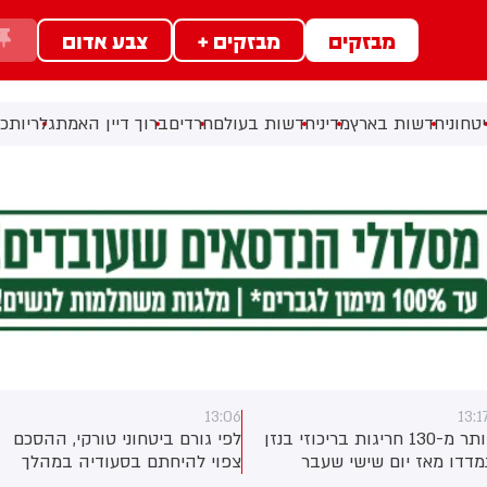
מבזקים
מבזקים +
צבע אדום
טחוני
חדשות בארץ
מדיני
חדשות בעולם
חרדים
ברוך דיין האמת
גלריות
כל
13:06
13:1
יותר מ-130 חריגות בריכוזי בנזן
לפי גורם ביטחוני טורקי, ההסכם
מדדו מאז יום שישי שעבר
צפוי להיחתם בסעודיה במהלך
תחנת הניטור של בז"ן במפרץ
פגישה בין יורש העצר מוחמד בן