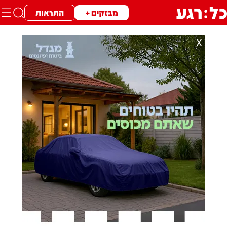
מבזקים +
התראות
X