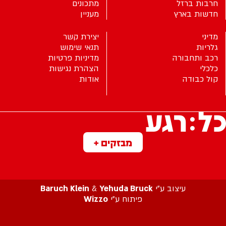
חרבות ברזל
מתכונים
חדשות בארץ
מעניין
מדיני
יצירת קשר
גלריות
תנאי שימוש
רכב ותחבורה
מדיניות פרטיות
כלכלי
הצהרת נגישות
קול כבודה
אודות
מבזקים +
עיצוב ע”י
Yehuda Bruck
&
Baruch Klein
פיתוח ע”י
Wizzo