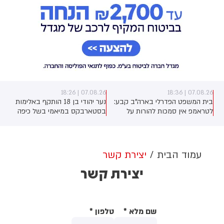
07.08.26 | 18:26
07.08.26 | 18:36
בית המשפט הפדרלי בארה"ב קבע:
נער יהודי בן 18 הותקף באלימות
לטראמפ אין סמכות להורות על
בסטארבקס במיאמי בשל כיפה
בניית אולם הנשפים בבית הלבן
שלבש. צ'יבון חואניטה פאלמר (43)
ללא אישור קונגרס, בית המשפט
התנפלה עליו ללא התגרות, היכתה
צפוי לדרוש את עצירת העבודות.
אותו בטלפון סלולרי וניסתה לפגוע
לממשל תינתן אפשרות לערער על
בו עם כיסא ברזל תוך צעקות
עמוד הבית
יצירת קשר
ההחלטה
שטנה. עוברי אורח חילצו את הנער
יצירת קשר
שמצא מקלט בשירותים, ופאלמר
נעצרה על ידי המשטרה המקומית.
שם מלא
*
טלפון
*