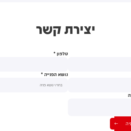
(43) התנפלה עליו ללא התגרות,
באשדוד. צוותי מד"א העניקו להם
יכתה אותו בטלפון סלולרי
טיפול רפואי בזירה
ניסתה לפגוע בו עם כיסא ברזל
יצירת קשר
וך צעקות שטנה. עוברי אורח
ילצו את הנער שמצא מקלט
שירותים, ופאלמר נעצרה על ידי
משטרה המקומית.
טלפון
*
נושא הפנייה
*
ה
תוכן ההודעה