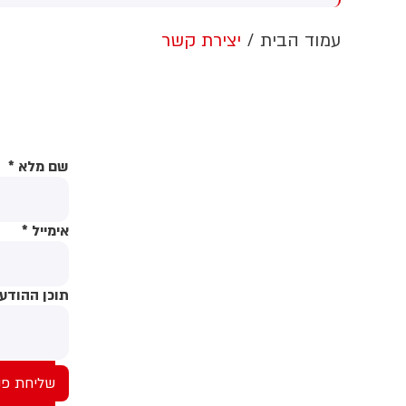
ערבות זרה
הלבן ללא אישור קונגרס, בית
המשפט צפוי לדרוש את עצירת
ה
עמוד הבית
יצירת קשר
העבודות. לממשל תינתן אפשרות
ו
לערער על ההחלטה
ת
ח
ב
ה
שם מלא
*
אימייל
*
תוכן ההודע