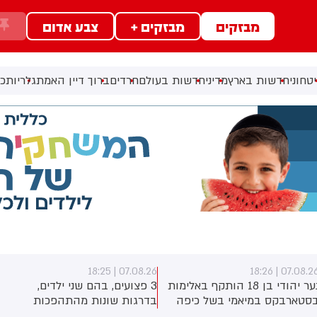
מבזקים
מבזקים +
צבע אדום
ב
טחוני
חדשות בארץ
מדיני
חדשות בעולם
חרדים
ברוך דיין האמת
גלריות
כל
07.08.26 | 18:25
07.08.26 | 18:2
נער יהודי בן 18 הותקף באלימות
3 פצועים, בהם שני ילדים,
סטארבקס במיאמי בשל כיפה
בדרגות שונות מהתהפכות
לבש. צ'יבון חואניטה פאלמר
טרקטורון סמוך לחוף הצפוני