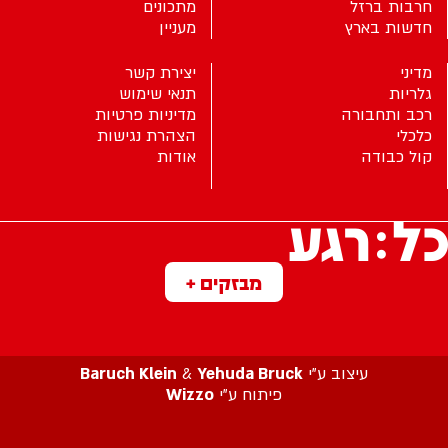
חרבות ברזל
מתכונים
חדשות בארץ
מעניין
מדיני
יצירת קשר
גלריות
תנאי שימוש
רכב ותחבורה
מדיניות פרטיות
כלכלי
הצהרת נגישות
קול כבודה
אודות
מבזקים +
עיצוב ע”י
Yehuda Bruck
&
Baruch Klein
פיתוח ע”י
Wizzo