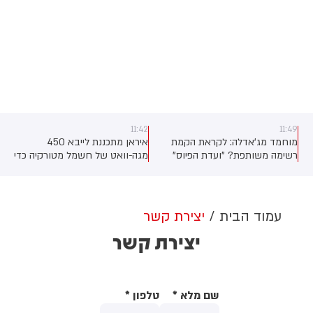
11:42
11:49
מוחמד מג'אדלה: לקראת הקמת
איראן מתכננת לייבא 450
רשימה משותפת? "ועדת הפיוס"
מגה-וואט של חשמל מטורקיה כדי
שהוקמה כדי לתווך בין ראשי
לענות על צורכי תעשיית הפטרוכימיה
המפלגות חד"ש, תע"ל ובל"ד,
שלה, אומר סגן שר האנרגיה
תפגוש את ראשי הרשימה ותציג
האיראני. "חוזים לייבוא הוכנו, אך
להם מתווה להקמת המשותפת.
חברות הפטרוכימיה חייבות כעת
עמוד הבית
יצירת קשר
בשלב זה לא בטוח שההצעה
לנקוט את הצעדים הדרושים כדי
יצירת קשר
תתקבל
לקבל את החשמל", אמר.
שם מלא
*
טלפון
*