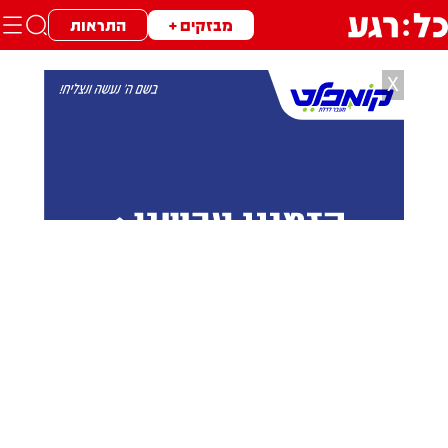
מבזקים +
התראות
X