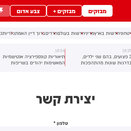
מבזקים
מבזקים +
צבע אדום
טחוני
חדשות בארץ
מדיני
חדשות בעולם
חרדים
ברוך דיין האמת
גלריות
כל
18:24
18:2
3 פצועים, בהם שני ילדים,
תיאוריות קונספירציה אנטישמיות
דרגות שונות מהתהפכות
המאשימות יהודים בשריפות
רקטורון סמוך לחוף הצפוני
היער באירופה מתפשטות באופן
אשדוד. צוותי מד"א העניקו להם
מכוון ברשתות החברתיות, כך
יפול רפואי בזירה
עולה מניתוח חדש של
CyberWell, ארגון המנטר
יצירת קשר
אנטישמיות ברשת. הדו"ח מצא כי
פוסטים זהים ב-X שותפו
בצרפתית, אנגלית וספרדית,
בטענה שיהודים הם שהציתו
במכוון את השריפות בצרפת,
טלפון
*
ספרד ונורבגיה בטרה להרוויח
פוליטית או כלכלית מהמצב.