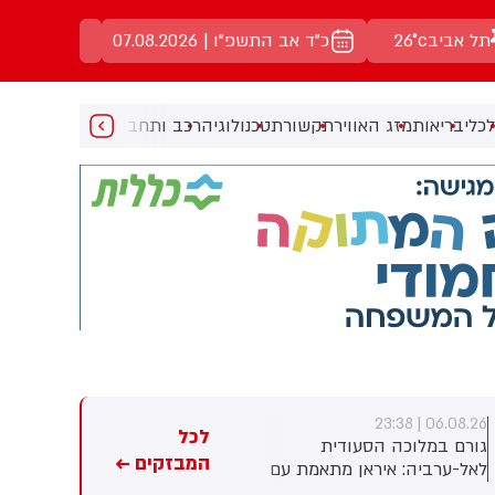
כ"ד אב התשפ"ו | 07.08.2026
כלי
בריאות
מזג האוויר
תקשורת
טכנולוגיה
רכב ותחבורה
מעניין
מוזיקה
מ
06.08.26 | 23:36
06.08.26 | 23:38
לכל
גורם במלוכה הסעודית
טראמפ על סאגת החימושים: יש
המבזקים ←
לאל-ערביה: איראן מתאמת עם
לנו מלאי בלתי נגמר, אנחנו תמיד
החות׳ים ועם המיליציות בעיראק
רוצים עוד