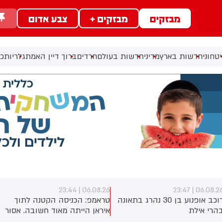
מבזקים
מבזקים +
צבע אדום
טחוני
חדשות בארץ
מדיני
חדשות בעולם
חרדים
ברוך דיין האמת
גלריות
כל
06.08.26 | 23:44
06.08.26 | 23:4
רוכב אופנוע בן 30 נהרג בתאונה
טראמפ: הכניסה הקטנה לתוך
הרי אילת
איראן הייתה מאוד חשובה. אסור
שיהיה להם נשק גרעיני. זה