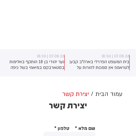
07.08.26 | 18:26
07.08.26 | 18:36
בית המשפט הפדרלי בארה"ב קבע:
נער יהודי בן 18 הותקף באלימות
לטראמפ אין סמכות להורות על
בסטארבקס במיאמי בשל כיפה
בניית אולם הנשפים בבית הלבן
שלבש. צ'יבון חואניטה פאלמר (43)
ללא אישור קונגרס, בית המשפט
התנפלה עליו ללא התגרות, היכתה
צפוי לדרוש את עצירת העבודות.
אותו בטלפון סלולרי וניסתה לפגוע
לממשל תינתן אפשרות לערער על
בו עם כיסא ברזל תוך צעקות
עמוד הבית
יצירת קשר
ההחלטה
שטנה. עוברי אורח חילצו את הנער
יצירת קשר
שמצא מקלט בשירותים, ופאלמר
נעצרה על ידי המשטרה המקומית.
שם מלא
*
טלפון
*