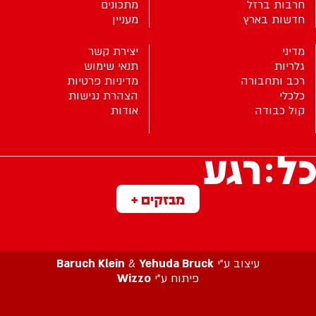
חרבות ברזל
מתכונים
חדשות בארץ
מעניין
מדיני
יצירת קשר
גלריות
תנאי שימוש
רכב ותחבורה
מדיניות פרטיות
כלכלי
הצהרת נגישות
קול כבודה
אודות
מבזקים +
עיצוב ע”י
Yehuda Bruck
&
Baruch Klein
פיתוח ע”י
Wizzo