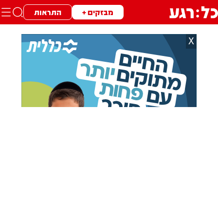
מבזקים +
התראות
X