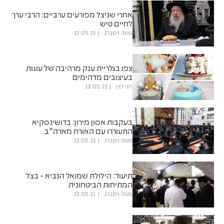
אחרי שניצל מפורעים ערביים: הרבי ערך
לחיים טיש
משה ויסברג
12.05.21
צפו בגלריית ענק מרהיבה של עוגות
בעיצובים מדהימים
חני לוין
12.05.21
בעקבות אסון מירון: בדושינסקיא
התעוררו עם האורח מארה"ב
משה ויסברג
12.05.21
תיעוד: הילולת שמואל הנביא - בצל
המתיחות הביטחונית
משה ויסברג
12.05.21