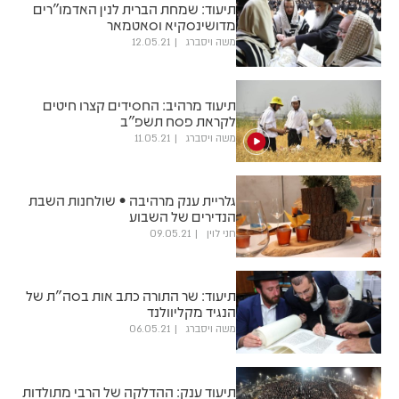
תיעוד: שמחת הברית לנין האדמו"רים
מדושינסקיא וסאטמאר
משה ויסברג
12.05.21
תיעוד מרהיב: החסידים קצרו חיטים
לקראת פסח תשפ"ב
משה ויסברג
11.05.21
גלריית ענק מרהיבה • שולחנות השבת
הנדירים של השבוע
חני לוין
09.05.21
תיעוד: שר התורה כתב אות בסה"ת של
הנגיד מקליוולנד
משה ויסברג
06.05.21
תיעוד ענק: ההדלקה של הרבי מתולדות