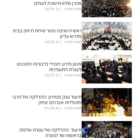
אהרן שלא תישכח לעולם
משה ויסברג
06.05.21
ראש הישיבה מסר שיחת חיזוק בבית
מדרש עליון
משה ויסברג
06.05.21
אסון מירון: חסידי נדבורנה התכנסו
לעצרת התעוררות
משה ויסברג
06.05.21
תיעוד ענק ממירון: ההדלקה של הרבי
מתולדות אברהם יצחק
משה ויסברג
05.05.21
תיעוד: ההדלקה של עטרת שלמה
בראשות שר התורה