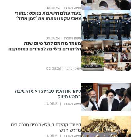
משה ויסברג
03.08.26
בעוד עולם הישיבות בנופש: בחורי
צאנז עקפו ופתחו את 'זמן אלול'
משה ויסברג
03.08.26
מעמד מרומם לרגל סיום שנת
הלימודים בישיבה לצעירים במוסקבה
יענקי פרבר
02.08.26
טיהר את העיר טבריה: ראש הישיבה
במסע חיזוק
משה ויסברג
14.05.21
תיעוד: קהילת ביאלא בצפת חנכה בית
מדרש חדש
משה ויסברג
14.05.21