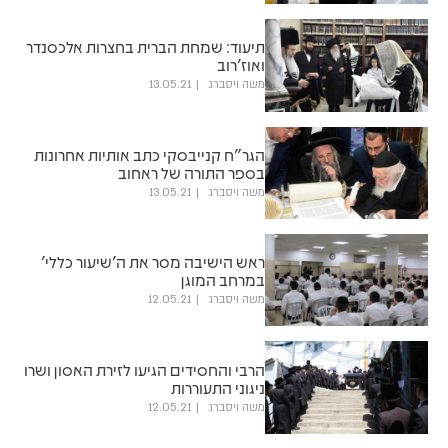
תיעוד: שמחת הברית בחצרות אלכסנדר
ואוז'רוב
משה ויסברג
13.05.21
הגר"ח קנייבסקי כתב אותיות אחרונות
בספר התורה של ראחוב
משה ויסברג
13.05.21
ראש הישיבה מסר את ה'שיעור כללי'
במרחב המוגן
משה ויסברג
12.05.21
הרבי והחסידים הגיעו לזירת האסון ושרו
ניגוני התעוררות
משה ויסברג
12.05.21