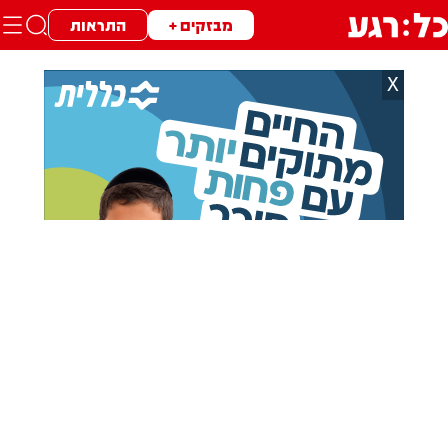
מבזקים +
התראות
X