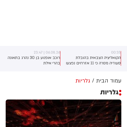
06.08.26 | 23:47
00:35
הקואליציה הצבאית בהובלת
רוכב אופנוע בן 30 נהרג בתאונה
סעודיה מסרה כי 11 אזרחים נפצעו
בהרי אילת
בתקיפה של החות'ים בדרום
המדינה. על פי הדיווח, בין הפצועים
- ילד בן 4
עמוד הבית
גלריות
גלריות