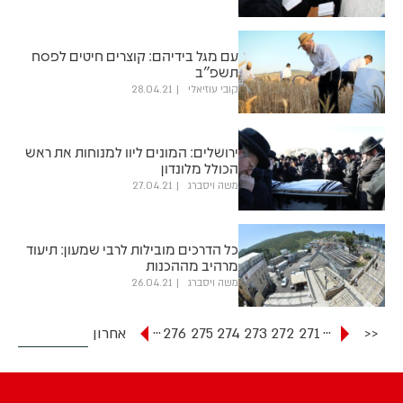
עם מגל בידיהם: קוצרים חיטים לפסח
תשפ"ב
קובי עוזיאלי
28.04.21
ירושלים: המונים ליוו למנוחות את ראש
הכולל מלונדון
משה ויסברג
27.04.21
כל הדרכים מובילות לרבי שמעון: תיעוד
מרהיב מההכנות
משה ויסברג
26.04.21
...
...
<<
271
272
273
274
275
276
אחרון