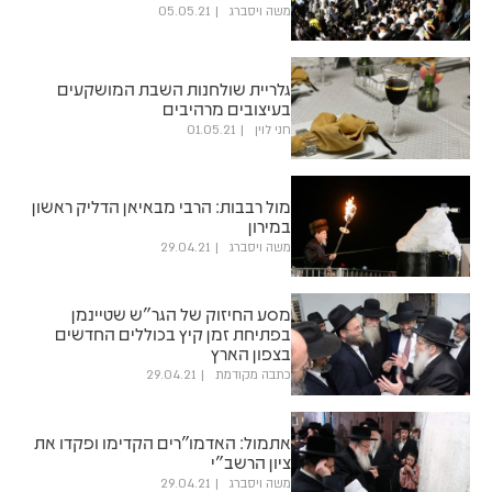
משה ויסברג
05.05.21
גלריית שולחנות השבת המושקעים
בעיצובים מרהיבים
חני לוין
01.05.21
מול רבבות: הרבי מבאיאן הדליק ראשון
במירון
משה ויסברג
29.04.21
מסע החיזוק של הגר"ש שטיינמן
בפתיחת זמן קיץ בכוללים החדשים
בצפון הארץ
כתבה מקודמת
29.04.21
אתמול: האדמו"רים הקדימו ופקדו את
ציון הרשב"י
משה ויסברג
29.04.21