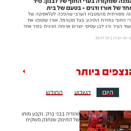
מנה שמקורה בערי החוף של לבנון: סיר
חד של אורז ודגים - בטעם של בית
נה מסורתית מהמטבח הערבי שהפכה לקלאסיקה של
י החוף במזרח התיכון: בצל מקורמל, אורז שסופג את
מי הציר ודג לבן עסיסי יוצרים ארוחה חגיגית בסיר אחד
 יוסי הבלין
26.07.26
נצפים ביותר
היום
השבוע
החודש
טרגדיה בבני ברק: נקבע מותו
של התינוק שנחנק משקית