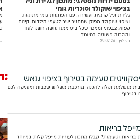
בטעם ילדות נוסטלגי: מתכון לגלידת וניל
ה
בציפוי שוקולד וסוכריות גומי
א
גלידת וניל קרמית ועשירה, עם הפתעות גומי מתוקות
מ
וציפוי שוקולד מפנק שמחזיר ישר לטעמי הילדות. קינוח
ער
קפוא, צבעוני וממכר שכל ביס ממנו עושה חשק לעוד
טע
וההכנה פשוטה במיוחד
חני לוין
29.07.26
שף
ה
סקוויטים טעימה בטירוף בציפוי גנאש
בית מושלמת וקלה להכנה, מורכבת משלוש שכבות ומעניקה לכם
 בטירוף
מייפל בריאות
 בריאות וטעימות? קבלו מתכון לעוגיות מייפל קלות במיוחד