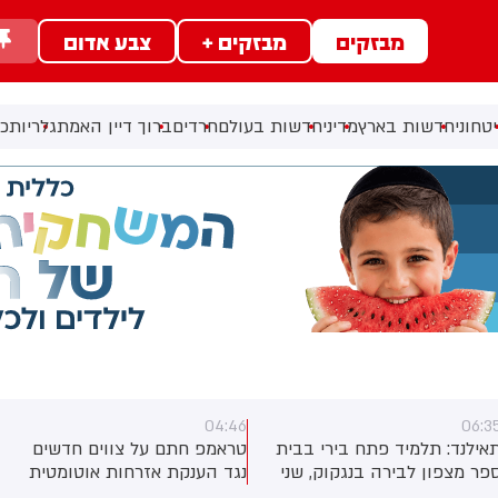
מבזקים
מבזקים +
צבע אדום
טחוני
חדשות בארץ
מדיני
חדשות בעולם
חרדים
ברוך דיין האמת
גלריות
כל
04:46
06:3
אילנד: תלמיד פתח בירי בבית
טראמפ חתם על צווים חדשים
פר מצפון לבירה בנגקוק, שני
נגד הענקת אזרחות אוטומטית
למידים אחרים נפצעו
לילדי זרים הנולדים בארה"ב.