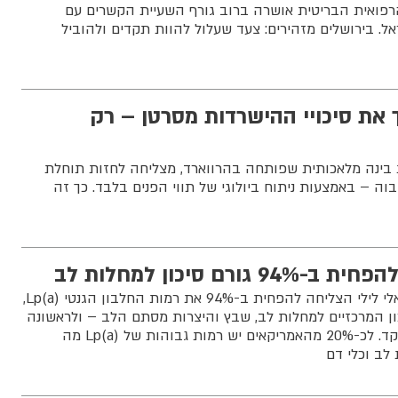
פואית הבריטית אושרה ברוב גורף השעיית הקשרים עם
. בירושלים מזהירים: צעד שעלול להוות תקדים ולהוביל
עריך את סיכויי ההישרדות מסרטן – רק
בוססת בינה מלאכותית שפותחה בהרווארד, מצליחה לחזות תוחלת
בוה – באמצעות ניתוח ביולוגי של תווי הפנים בלבד. כך זה
רם סיכון למחלות לב
תרופה ניסיונית של חברת אלי לילי הצליחה להפחית ב-94% את רמות החלבון הגנטי Lp(a),
ן המרכזיים למחלות לב, שבץ והיצרות מסתם הלב – ולראשונה
מעניקה תקווה לטיפול ממוקד. לכ-20% מהאמריקאים יש רמות גבוהות של Lp(a) מה
לב וכלי דם