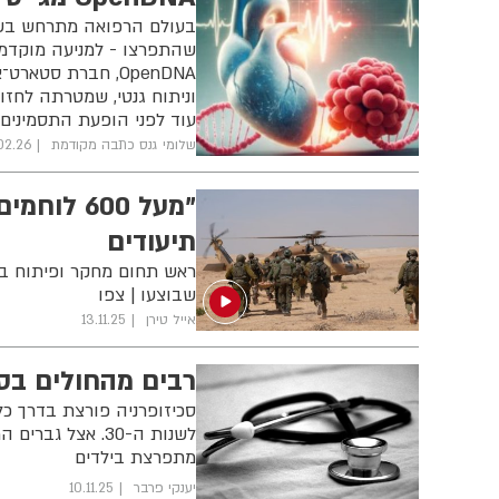
בעולם הרפואה מתרחש בשני
שהתפרצו - למניעה מוקדמת
וניתוח גנטי, שמטרתה לחזות
עוד לפני הופעת התסמינים.
שלומי גנס כתבה מקודמת
02.26
"מעל 600
תיעודים
ראש תחום מחקר ופיתוח בח
שבוצעו | צפו
אייל טירן
13.11.25
רבים מהחולים בסכ
סכיזופרניה פורצת בדרך כל
לשנות ה-30. אצל
מתפרצת בילדים
יענקי פרבר
10.11.25