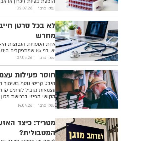
הופעת בעיות זיכרון או אב
יענקי פרבר
02.07.26
לא בכל סרטן חייב
מחדש
אחת הטעויות הנפוצות היא 
יש בני 85 שמתפקדים היטב, עצמאיים ומסוגלים לעבור טיפולים מורכבים
יענקי פרבר
07.05.26
חוסר פעילות עצמא
היבט קריטי נוסף בשימור הע
עצמאות מוביל לעיתים קרובו
הקושי הפיזי ברכישת מזון 
יענקי פרבר
14.04.26
מטריד: כיצד האזע
המטבולית?