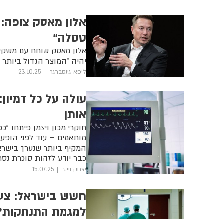
אלון מאסק צופה: 
טסלה”
אלון מאסק שוחח עם משקיע
יהיה “המוצר הגדול ביותר
ליפא גינסברגר
23.10.25
אותן
מותאמים – עוד לפני הופע
המקיף ביותר שנערך בישרא
כבר יודע לזהות סוכרת נס
יצחק וייס
15.07.25
חשש בישראל: צעד 
למגמת התנתקות?