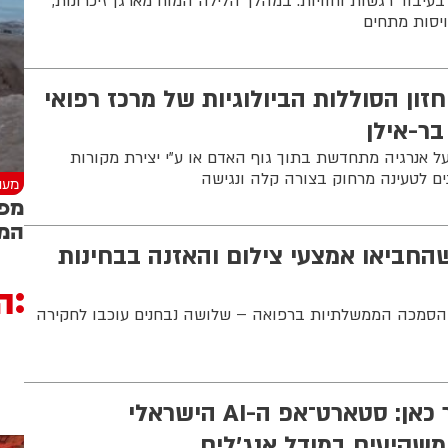
עיבוד רגשות וחוויות. במהלך הלילה המוח מארגן זיכרונות,
ויסות מתחים
זון הסוללות הביולוגיות של מרכז רפואי
בר-אילן
ל אנרגיה מתחדשת בתוך גוף האדם או ע"י יצירת מקורות
נים לטעינה מרחוק בצורה קלה ונגישה
מעני
מפל
המל
ודים שהחביאו אמצעי צילום והאזנה בבחינות
ה
סמכה הממשלתיות ברפואה – שלושה נבחנים עוכבו לחקירה
רפואת העתיד כבר כאן: סטארט־אפ ה-AI הישראלי