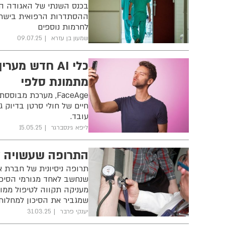
בכנס השנתי של האגודה הר
ההסתדרות הרפואית בישראל
לחרמות נוספים
שמעון בן עזרא
09.07.25
כלי AI חדש מ
מתמונת סלפי
FaceAge, מערכת מ
חיים של חולי סרטן בדיוק ג
עובד.
ליפא גינסברגר
15.05.25
התרופה שעשויה להפחית ב-94% גו
שנחשב לאחד מגורמי הסיכו
שמגביר את הסיכון למחלות 
יענקי פרבר
31.03.25