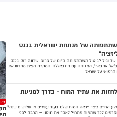
המהלך מגיע לאחר שבית
המשפט העליון פסל צו קודם של
הנשיא בנושא
השתתפותה של מנתחת ישראלית בכנס
יזציה"
ץ שהוביל לביטול השתתפותה בזום של פרופ' שרונה רוס בכנס
וח ב"אל-אחבאר", המזוהה עם חיזבאללה, המקרה הצית מחדש את
הרפואי על ישראל
חזות את עתיד המוח - בדרך למניעת
מעני
הקר
 החיים כיצד ייראה המוח שלנו בעוד עשרים או שלושים שנה?
קדמים לכך שהמוח מתחיל לאבד את חוסנו – הרבה לפני
תיע