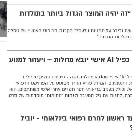
“זה יהיה המוצר הגדול ביותר בתולדות
ים ודיבר על תחזיותיו לעתיד הקרוב: הרובוט האנושי של טסלה
 בתולדות החברה”
עולה על כל דמיון: כפיל AI אישי ינבא מחלות – ויעזור למנוע
חוקרי מכון ויצמן פיתחו "כפיל AI" אישי שמנבא מחלות, מזהה סיכונים ומציע טיפולים
ת התסמינים. המודל פורץ הדרך מבוסס על הפרויקט הרפואי
ל, וכולל מעקב בריאותי חסר תקדים אחרי אלפי משתתפים. הוא
תרת, לחזות את גיל המעבר ולזהות "חתימות" מוקדמות של סרטן
ראשון לחרם רפואי בינלאומי - יוביל