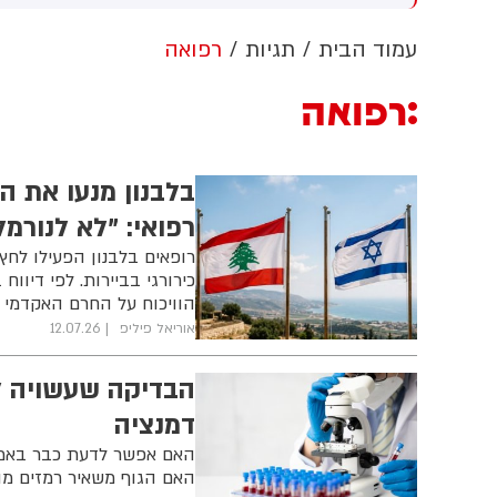
עודי מוחמד בן סלמאן וראש
שלת פקיסטן שהבאז שריף
עמוד הבית
תגיות
רפואה
י לחתום על הסכם שיתוף
עולה הביטחוני בין המדינות
רפואה
בלבנון מנעו את 
רפואי: "לא לנורמל
רופאים בלבנון הפעילו לח
כירורגי בביירות. לפי דיו
הוויכוח על החרם האקדמי ו
אוריאל פיליפ
12.07.26
הבדיקה שעשויה ל
דמנציה
האם אפשר לדעת כבר באמצע
האם הגוף משאיר רמזים מו