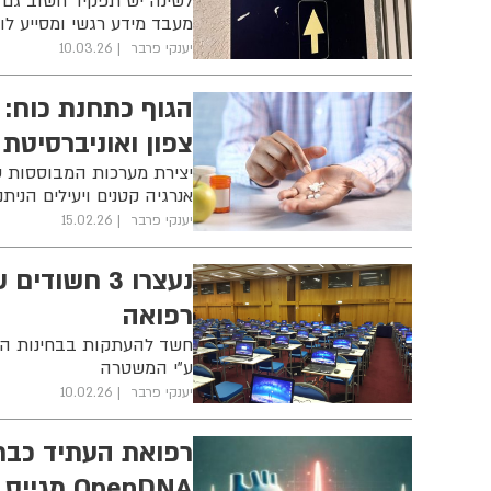
לשינה יש תפקיד חשוב גם ב
מעבד מידע רגשי ומסייע לו
יענקי פרבר
10.03.26
הגוף כתחנת כוח: ח
צפון ואוניברסיטת 
יצירת מערכות המבוססות ע
אנרגיה קטנים ויעילים הנית
יענקי פרבר
15.02.26
נעצרו 3 חש
רפואה
חשד להעתקות בבחינות הה
ע"י המשטרה
יענקי פרבר
10.02.26
OpenDNA מגייס משקיעים במודל אנג’לים