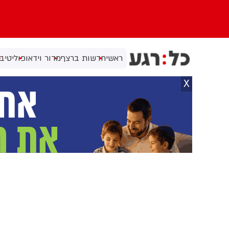
ראשי
חדשות ברצף
מדור וידאו
פוליטי
בי
X