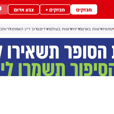
מבזקים
מבזקים +
צבע אדום
טחוני
חדשות בארץ
מדיני
חדשות בעולם
חרדים
ברוך דיין האמת
גלריות
כל