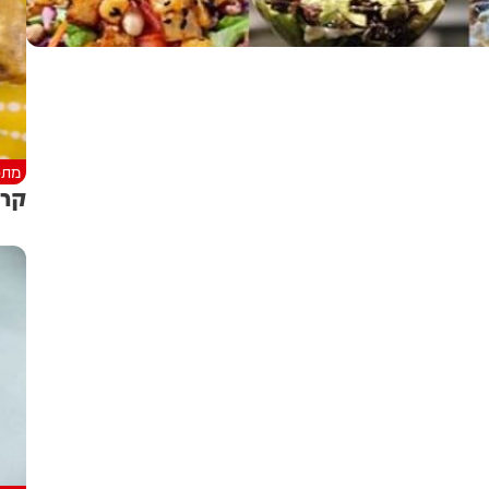
מתכ
קרי